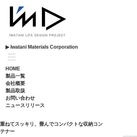
HOME
製品一覧
会社概要
コンセプト
概要
製品取扱
▶ Iwatani Materials Corporation
取扱店舗一覧
パーツ取扱
お問い合わせ
HOME
ニュースリリース
製品一覧
HOME
＞
製品
＞グリッドコンテナー
会社概要
製品取扱
Grid Container
CUBE/STANDARD
お問い合わせ
グリッドコンテナー
ニュースリリース
キューブ/スタンダード
重ねてスッキリ、畳んでコンパクトな収納コン
テナー