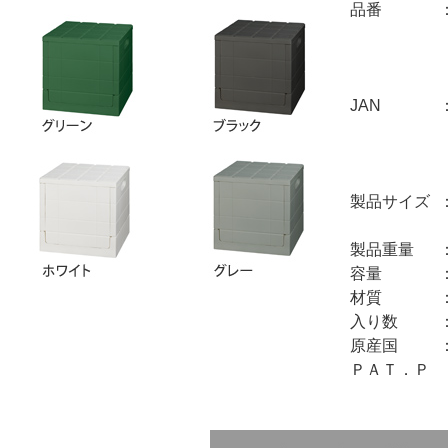
品番
JAN
製品サイズ
製品重量
容量
材質
入り数
原産国
ＰＡＴ．Ｐ