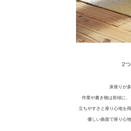
2
床座りが
作業や書き物は前傾に、
立ちやすさと座り心地を
優しい曲面で座り心